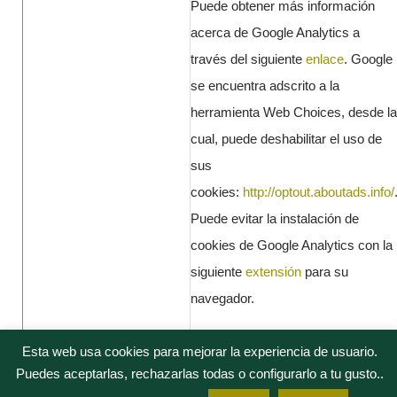
Puede obtener más información
acerca de Google Analytics a
través del siguiente
enlace
. Google
se encuentra adscrito a la
herramienta Web Choices, desde la
cual, puede deshabilitar el uso de
sus
cookies:
http://optout.aboutads.info/
Puede evitar la instalación de
cookies de Google Analytics con la
siguiente
extensión
para su
navegador.
Esta web usa cookies para mejorar la experiencia de usuario.
Más info en el siguiente
enlace de
Puedes aceptarlas, rechazarlas todas o configurarlo a tu gusto..
Google