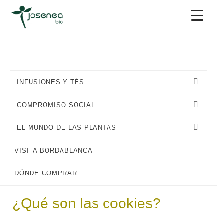
Saltar
Saltar
Saltar
a
al
al
la
contenido
pie
navegación
principal
de
principal
página
INFUSIONES Y TÉS
COMPROMISO SOCIAL
EL MUNDO DE LAS PLANTAS
VISITA BORDABLANCA
A continuación, se ofrece al Usuario información general
sobre qué son las cookies y qué tipos de cookies existen.
DÓNDE COMPRAR
¿Qué son las cookies?