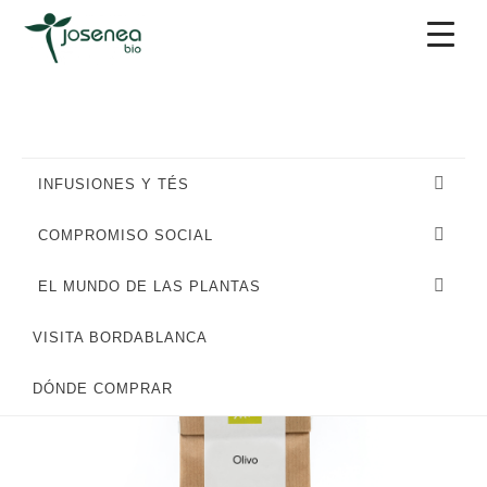
Saltar
Saltar
Saltar
a
al
al
la
contenido
pie
navegación
principal
de
principal
página
INFUSIONES Y TÉS
COMPROMISO SOCIAL
EL MUNDO DE LAS PLANTAS
VISITA BORDABLANCA
DÓNDE COMPRAR