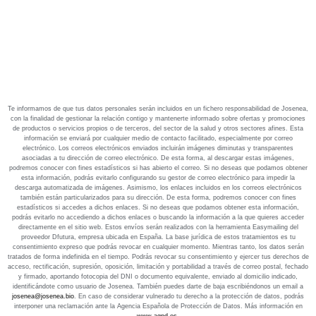
Te informamos de que tus datos personales serán incluidos en un fichero responsabilidad de Josenea,
con la finalidad de gestionar la relación contigo y mantenerte informado sobre ofertas y promociones
de productos o servicios propios o de terceros, del sector de la salud y otros sectores afines. Esta
información se enviará por cualquier medio de contacto facilitado, especialmente por correo
electrónico. Los correos electrónicos enviados incluirán imágenes diminutas y transparentes
asociadas a tu dirección de correo electrónico. De esta forma, al descargar estas imágenes,
podremos conocer con fines estadísticos si has abierto el correo. Si no deseas que podamos obtener
esta información, podrás evitarlo configurando su gestor de correo electrónico para impedir la
descarga automatizada de imágenes. Asimismo, los enlaces incluidos en los correos electrónicos
también están particularizados para su dirección. De esta forma, podremos conocer con fines
estadísticos si accedes a dichos enlaces. Si no deseas que podamos obtener esta información,
podrás evitarlo no accediendo a dichos enlaces o buscando la información a la que quieres acceder
directamente en el sitio web. Estos envíos serán realizados con la herramienta Easymailing del
proveedor Dfutura, empresa ubicada en España. La base jurídica de estos tratamientos es tu
consentimiento expreso que podrás revocar en cualquier momento. Mientras tanto, los datos serán
tratados de forma indefinida en el tiempo. Podrás revocar su consentimiento y ejercer tus derechos de
acceso, rectificación, supresión, oposición, limitación y portabilidad a través de correo postal, fechado
y firmado, aportando fotocopia del DNI o documento equivalente, enviado al domicilio indicado,
identificándote como usuario de Josenea. También puedes darte de baja escribiéndonos un email a
josenea@josenea.bio
. En caso de considerar vulnerado tu derecho a la protección de datos, podrás
interponer una reclamación ante la Agencia Española de Protección de Datos. Más información en