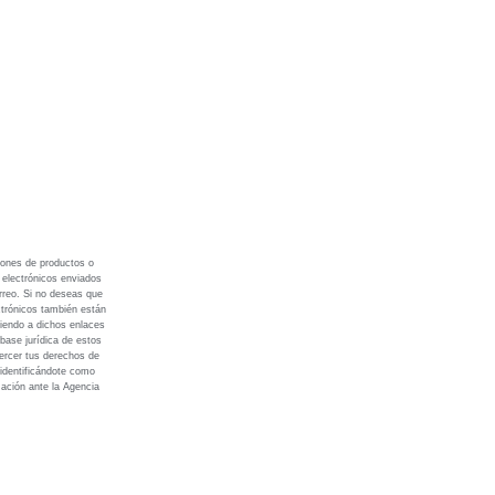
iones de productos o
s electrónicos enviados
rreo. Si no deseas que
ctrónicos también están
diendo a dichos enlaces
base jurídica de estos
ercer tus derechos de
 identificándote como
mación ante la Agencia