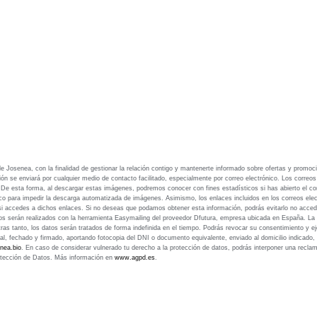
e Josenea, con la finalidad de gestionar la relación contigo y mantenerte informado sobre ofertas y promoc
ción se enviará por cualquier medio de contacto facilitado, especialmente por correo electrónico. Los correo
. De esta forma, al descargar estas imágenes, podremos conocer con fines estadísticos si has abierto el co
ico para impedir la descarga automatizada de imágenes. Asimismo, los enlaces incluidos en los correos ele
 si accedes a dichos enlaces. Si no deseas que podamos obtener esta información, podrás evitarlo no acce
íos serán realizados con la herramienta Easymailing del proveedor Dfutura, empresa ubicada en España. La 
s tanto, los datos serán tratados de forma indefinida en el tiempo. Podrás revocar su consentimiento y ej
stal, fechado y firmado, aportando fotocopia del DNI o documento equivalente, enviado al domicilio indicado,
nea.bio
. En caso de considerar vulnerado tu derecho a la protección de datos, podrás interponer una recla
tección de Datos. Más información en
www.agpd.es
.