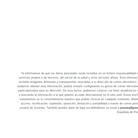
Te informamos de que tus datos personales serán incluidos en un fichero responsabilidad d
servicios propios o de terceros, del sector de la salud y otros sectores afines. Esta informa
incluirán imágenes diminutas y transparentes asociadas a tu dirección de correo electrónico
podamos obtener esta información, podrás evitarlo configurando su gestor de correo electrón
particularizados para su dirección. De esta forma, podremos conocer con fines estadísticos
o buscando la información a la que quieres acceder directamente en el sitio web. Estos env
tratamientos es tu consentimiento expreso que podrás revocar en cualquier momento. Mientra
acceso, rectificación, supresión, oposición, limitación y portabilidad a través de correo po
usuario de Josenea. También puedes darte de baja escribiéndonos un email a
josenea@jose
Española de Pro