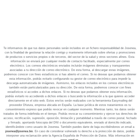
Te informamos de que tus datos personales serán incluidos en un fichero responsabilidad de Josenea,
con la finalidad de gestionar la relación contigo y mantenerte informado sobre ofertas y promociones
de productos o servicios propios o de terceros, del sector de la salud y otros sectores afines. Esta
información se enviará por cualquier medio de contacto facilitado, especialmente por correo
electrónico. Los correos electrónicos enviados incluirán imágenes diminutas y transparentes
asociadas a tu dirección de correo electrónico. De esta forma, al descargar estas imágenes,
podremos conocer con fines estadísticos si has abierto el correo. Si no deseas que podamos obtener
esta información, podrás evitarlo configurando su gestor de correo electrónico para impedir la
descarga automatizada de imágenes. Asimismo, los enlaces incluidos en los correos electrónicos
también están particularizados para su dirección. De esta forma, podremos conocer con fines
estadísticos si accedes a dichos enlaces. Si no deseas que podamos obtener esta información,
podrás evitarlo no accediendo a dichos enlaces o buscando la información a la que quieres acceder
directamente en el sitio web. Estos envíos serán realizados con la herramienta Easymailing del
proveedor Dfutura, empresa ubicada en España. La base jurídica de estos tratamientos es tu
consentimiento expreso que podrás revocar en cualquier momento. Mientras tanto, los datos serán
tratados de forma indefinida en el tiempo. Podrás revocar su consentimiento y ejercer tus derechos de
acceso, rectificación, supresión, oposición, limitación y portabilidad a través de correo postal, fechado
y firmado, aportando fotocopia del DNI o documento equivalente, enviado al domicilio indicado,
identificándote como usuario de Josenea. También puedes darte de baja escribiéndonos un email a
josenea@josenea.bio
. En caso de considerar vulnerado tu derecho a la protección de datos, podrás
interponer una reclamación ante la Agencia Española de Protección de Datos. Más información en