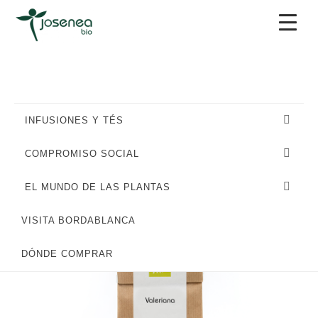
Saltar
Saltar
Saltar
a
al
al
la
contenido
pie
navegación
principal
de
principal
página
INFUSIONES Y TÉS
COMPROMISO SOCIAL
EL MUNDO DE LAS PLANTAS
VISITA BORDABLANCA
DÓNDE COMPRAR