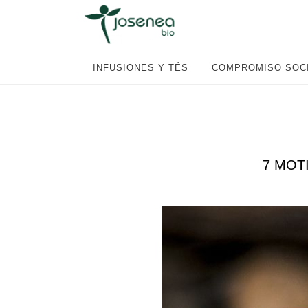
Saltar
Saltar
Saltar
a
al
al
la
contenido
pie
navegación
principal
de
INFUSIONES Y TÉS
COMPROMISO SOC
principal
página
7 MOT