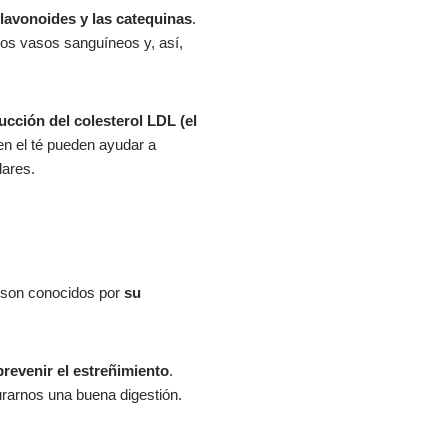
flavonoides y las catequinas
.
los vasos sanguíneos y, así,
ucción del colesterol LDL (el
en el té pueden ayudar a
lares.
, son conocidos por
su
prevenir el estreñimiento
.
urarnos una buena digestión.