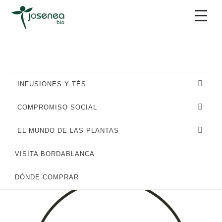
Saltar
Saltar
Saltar
a
al
al
la
contenido
pie
navegación
principal
de
principal
página
INFUSIONES Y TÉS
COMPROMISO SOCIAL
EL MUNDO DE LAS PLANTAS
VISITA BORDABLANCA
TEÍNA: ALTO
DÓNDE COMPRAR