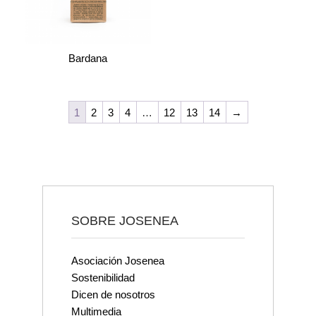
Bardana
1
2
3
4
…
12
13
14
→
SOBRE JOSENEA
Asociación Josenea
Sostenibilidad
Dicen de nosotros
Multimedia