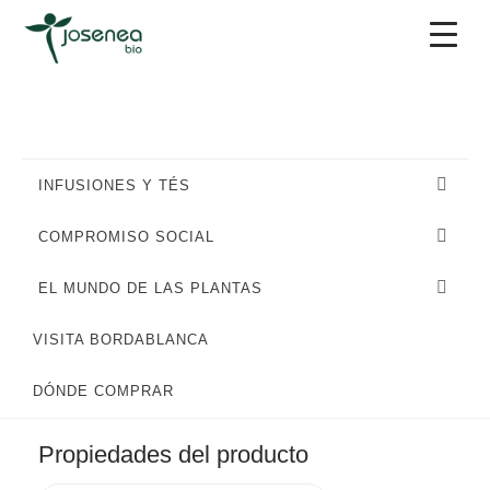
Saltar
Saltar
Saltar
a
al
al
la
contenido
pie
navegación
principal
de
principal
página
INFUSIONES Y TÉS
COMPROMISO SOCIAL
EL MUNDO DE LAS PLANTAS
VISITA BORDABLANCA
DÓNDE COMPRAR
Propiedades del producto