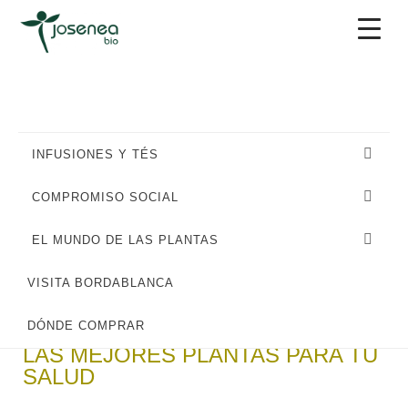
Saltar
Saltar
Saltar
a
al
al
la
contenido
pie
navegación
principal
de
principal
página
INFUSIONES Y TÉS
COMPROMISO SOCIAL
EL MUNDO DE LAS PLANTAS
VISITA BORDABLANCA
DÓNDE COMPRAR
LAS MEJORES PLANTAS PARA TU
SALUD