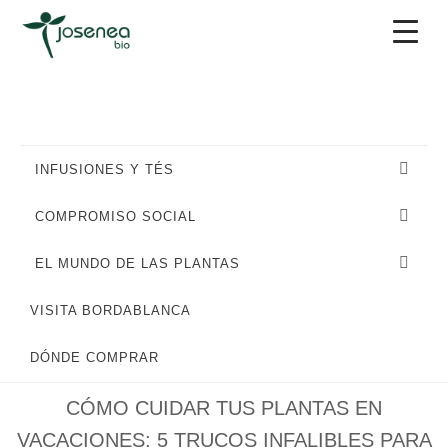
Saltar
Saltar
Saltar
a
al
al
la
contenido
pie
navegación
principal
de
principal
página
INFUSIONES Y TÉS
COMPROMISO SOCIAL
EL MUNDO DE LAS PLANTAS
VISITA BORDABLANCA
SOSTENIBILIDAD
DÓNDE COMPRAR
CÓMO CUIDAR TUS PLANTAS EN
VACACIONES: 5 TRUCOS INFALIBLES PARA