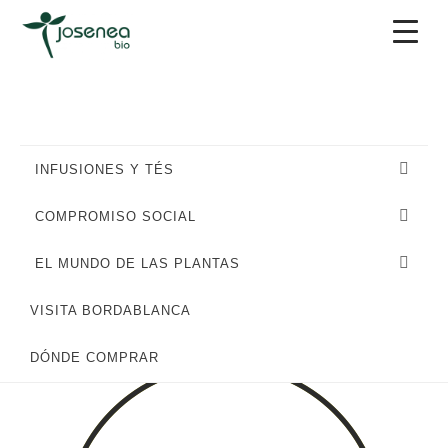
Saltar
Saltar
Saltar
a
al
al
la
contenido
pie
navegación
principal
de
principal
página
INFUSIONES Y TÉS
COMPROMISO SOCIAL
EL MUNDO DE LAS PLANTAS
VISITA BORDABLANCA
PLACENTERAS
DÓNDE COMPRAR