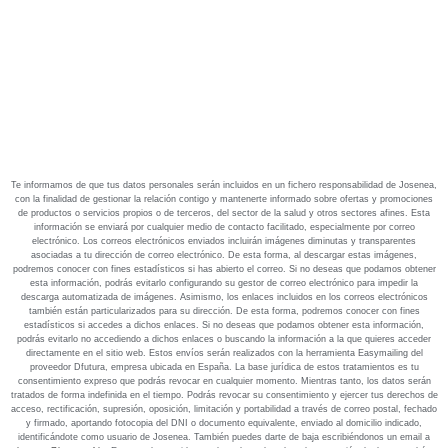
Te informamos de que tus datos personales serán incluidos en un fichero responsabilidad de Josenea,
con la finalidad de gestionar la relación contigo y mantenerte informado sobre ofertas y promociones
de productos o servicios propios o de terceros, del sector de la salud y otros sectores afines. Esta
información se enviará por cualquier medio de contacto facilitado, especialmente por correo
electrónico. Los correos electrónicos enviados incluirán imágenes diminutas y transparentes
asociadas a tu dirección de correo electrónico. De esta forma, al descargar estas imágenes,
podremos conocer con fines estadísticos si has abierto el correo. Si no deseas que podamos obtener
esta información, podrás evitarlo configurando su gestor de correo electrónico para impedir la
descarga automatizada de imágenes. Asimismo, los enlaces incluidos en los correos electrónicos
también están particularizados para su dirección. De esta forma, podremos conocer con fines
estadísticos si accedes a dichos enlaces. Si no deseas que podamos obtener esta información,
podrás evitarlo no accediendo a dichos enlaces o buscando la información a la que quieres acceder
directamente en el sitio web. Estos envíos serán realizados con la herramienta Easymailing del
proveedor Dfutura, empresa ubicada en España. La base jurídica de estos tratamientos es tu
consentimiento expreso que podrás revocar en cualquier momento. Mientras tanto, los datos serán
tratados de forma indefinida en el tiempo. Podrás revocar su consentimiento y ejercer tus derechos de
acceso, rectificación, supresión, oposición, limitación y portabilidad a través de correo postal, fechado
y firmado, aportando fotocopia del DNI o documento equivalente, enviado al domicilio indicado,
identificándote como usuario de Josenea. También puedes darte de baja escribiéndonos un email a