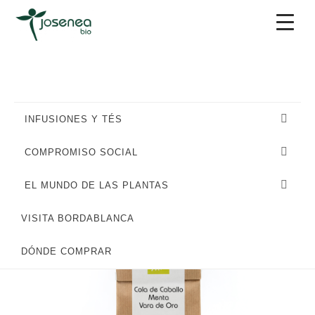
Saltar
Saltar
Saltar
a
al
al
la
contenido
pie
navegación
principal
de
principal
página
INFUSIONES Y TÉS
COMPROMISO SOCIAL
EL MUNDO DE LAS PLANTAS
VISITA BORDABLANCA
DÓNDE COMPRAR