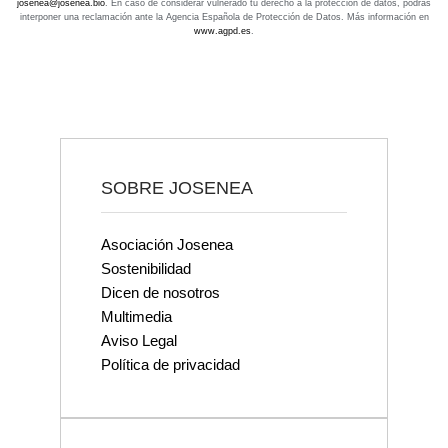
josenea@josenea.bio
. En caso de considerar vulnerado tu derecho a la protección de datos, podrás
interponer una reclamación ante la Agencia Española de Protección de Datos. Más información en
www.agpd.es
.
SOBRE JOSENEA
Asociación Josenea
Sostenibilidad
Dicen de nosotros
Multimedia
Aviso Legal
Política de privacidad