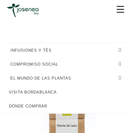
Saltar
Saltar
Saltar
a
al
al
la
contenido
pie
navegación
principal
de
principal
página
INFUSIONES Y TÉS
COMPROMISO SOCIAL
EL MUNDO DE LAS PLANTAS
VISITA BORDABLANCA
DÓNDE COMPRAR