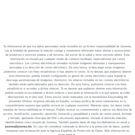
Te informamos de que tus datos personales serán incluidos en un fichero responsabilidad de Josenea,
con la finalidad de gestionar la relación contigo y mantenerte informado sobre ofertas y promociones
de productos o servicios propios o de terceros, del sector de la salud y otros sectores afines. Esta
información se enviará por cualquier medio de contacto facilitado, especialmente por correo
electrónico. Los correos electrónicos enviados incluirán imágenes diminutas y transparentes
asociadas a tu dirección de correo electrónico. De esta forma, al descargar estas imágenes,
podremos conocer con fines estadísticos si has abierto el correo. Si no deseas que podamos obtener
esta información, podrás evitarlo configurando su gestor de correo electrónico para impedir la
descarga automatizada de imágenes. Asimismo, los enlaces incluidos en los correos electrónicos
también están particularizados para su dirección. De esta forma, podremos conocer con fines
estadísticos si accedes a dichos enlaces. Si no deseas que podamos obtener esta información,
podrás evitarlo no accediendo a dichos enlaces o buscando la información a la que quieres acceder
directamente en el sitio web. Estos envíos serán realizados con la herramienta Easymailing del
proveedor Dfutura, empresa ubicada en España. La base jurídica de estos tratamientos es tu
consentimiento expreso que podrás revocar en cualquier momento. Mientras tanto, los datos serán
tratados de forma indefinida en el tiempo. Podrás revocar su consentimiento y ejercer tus derechos de
acceso, rectificación, supresión, oposición, limitación y portabilidad a través de correo postal, fechado
y firmado, aportando fotocopia del DNI o documento equivalente, enviado al domicilio indicado,
identificándote como usuario de Josenea. También puedes darte de baja escribiéndonos un email a
josenea@josenea.bio
. En caso de considerar vulnerado tu derecho a la protección de datos, podrás
interponer una reclamación ante la Agencia Española de Protección de Datos. Más información en