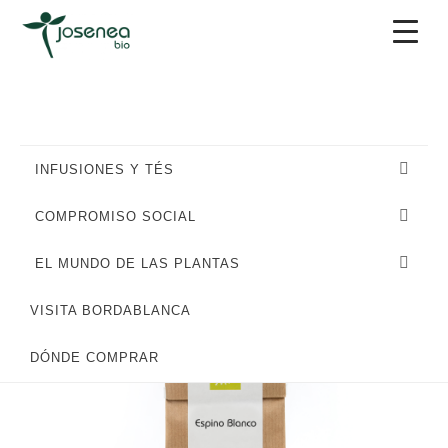
Saltar
Saltar
Saltar
a
al
al
la
contenido
pie
navegación
principal
de
principal
página
INFUSIONES Y TÉS
COMPROMISO SOCIAL
EL MUNDO DE LAS PLANTAS
VISITA BORDABLANCA
DÓNDE COMPRAR