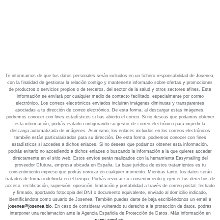
Te informamos de que tus datos personales serán incluidos en un fichero responsabilidad de Josenea,
con la finalidad de gestionar la relación contigo y mantenerte informado sobre ofertas y promociones
de productos o servicios propios o de terceros, del sector de la salud y otros sectores afines. Esta
información se enviará por cualquier medio de contacto facilitado, especialmente por correo
electrónico. Los correos electrónicos enviados incluirán imágenes diminutas y transparentes
asociadas a tu dirección de correo electrónico. De esta forma, al descargar estas imágenes,
podremos conocer con fines estadísticos si has abierto el correo. Si no deseas que podamos obtener
esta información, podrás evitarlo configurando su gestor de correo electrónico para impedir la
descarga automatizada de imágenes. Asimismo, los enlaces incluidos en los correos electrónicos
también están particularizados para su dirección. De esta forma, podremos conocer con fines
estadísticos si accedes a dichos enlaces. Si no deseas que podamos obtener esta información,
podrás evitarlo no accediendo a dichos enlaces o buscando la información a la que quieres acceder
directamente en el sitio web. Estos envíos serán realizados con la herramienta Easymailing del
proveedor Dfutura, empresa ubicada en España. La base jurídica de estos tratamientos es tu
consentimiento expreso que podrás revocar en cualquier momento. Mientras tanto, los datos serán
tratados de forma indefinida en el tiempo. Podrás revocar su consentimiento y ejercer tus derechos de
acceso, rectificación, supresión, oposición, limitación y portabilidad a través de correo postal, fechado
y firmado, aportando fotocopia del DNI o documento equivalente, enviado al domicilio indicado,
identificándote como usuario de Josenea. También puedes darte de baja escribiéndonos un email a
josenea@josenea.bio
. En caso de considerar vulnerado tu derecho a la protección de datos, podrás
interponer una reclamación ante la Agencia Española de Protección de Datos. Más información en