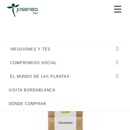
Saltar
Saltar
Saltar
a
al
al
la
contenido
pie
navegación
principal
de
principal
página
INFUSIONES Y TÉS
COMPROMISO SOCIAL
EL MUNDO DE LAS PLANTAS
VISITA BORDABLANCA
DÓNDE COMPRAR