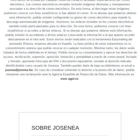
información se enviará por cualquier medio de contacto facilitado, especialmente por correo
electrónico. Los correos electrónicos enviados incluirán imágenes diminutas y transparentes
asociadas a tu dirección de correo electrónico. De esta forma, al descargar estas imágenes,
podremos conocer con fines estadísticos si has abierto el correo. Si no deseas que podamos obtener
esta información, podrás evitarlo configurando su gestor de correo electrónico para impedir la
descarga automatizada de imágenes. Asimismo, los enlaces incluidos en los correos electrónicos
también están particularizados para su dirección. De esta forma, podremos conocer con fines
estadísticos si accedes a dichos enlaces. Si no deseas que podamos obtener esta información,
podrás evitarlo no accediendo a dichos enlaces o buscando la información a la que quieres acceder
directamente en el sitio web. Estos envíos serán realizados con la herramienta Easymailing del
proveedor Dfutura, empresa ubicada en España. La base jurídica de estos tratamientos es tu
consentimiento expreso que podrás revocar en cualquier momento. Mientras tanto, los datos serán
tratados de forma indefinida en el tiempo. Podrás revocar su consentimiento y ejercer tus derechos de
acceso, rectificación, supresión, oposición, limitación y portabilidad a través de correo postal, fechado
y firmado, aportando fotocopia del DNI o documento equivalente, enviado al domicilio indicado,
identificándote como usuario de Josenea. También puedes darte de baja escribiéndonos un email a
josenea@josenea.bio
. En caso de considerar vulnerado tu derecho a la protección de datos, podrás
interponer una reclamación ante la Agencia Española de Protección de Datos. Más información en
www.agpd.es
.
SOBRE JOSENEA