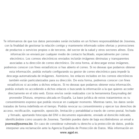
Te informamos de que tus datos personales serán incluidos en un fichero responsabilidad de Josenea,
con la finalidad de gestionar la relación contigo y mantenerte informado sobre ofertas y promociones
de productos o servicios propios o de terceros, del sector de la salud y otros sectores afines. Esta
información se enviará por cualquier medio de contacto facilitado, especialmente por correo
electrónico. Los correos electrónicos enviados incluirán imágenes diminutas y transparentes
asociadas a tu dirección de correo electrónico. De esta forma, al descargar estas imágenes,
podremos conocer con fines estadísticos si has abierto el correo. Si no deseas que podamos obtener
esta información, podrás evitarlo configurando su gestor de correo electrónico para impedir la
descarga automatizada de imágenes. Asimismo, los enlaces incluidos en los correos electrónicos
también están particularizados para su dirección. De esta forma, podremos conocer con fines
estadísticos si accedes a dichos enlaces. Si no deseas que podamos obtener esta información,
podrás evitarlo no accediendo a dichos enlaces o buscando la información a la que quieres acceder
directamente en el sitio web. Estos envíos serán realizados con la herramienta Easymailing del
proveedor Dfutura, empresa ubicada en España. La base jurídica de estos tratamientos es tu
consentimiento expreso que podrás revocar en cualquier momento. Mientras tanto, los datos serán
tratados de forma indefinida en el tiempo. Podrás revocar su consentimiento y ejercer tus derechos de
acceso, rectificación, supresión, oposición, limitación y portabilidad a través de correo postal, fechado
y firmado, aportando fotocopia del DNI o documento equivalente, enviado al domicilio indicado,
identificándote como usuario de Josenea. También puedes darte de baja escribiéndonos un email a
josenea@josenea.bio
. En caso de considerar vulnerado tu derecho a la protección de datos, podrás
interponer una reclamación ante la Agencia Española de Protección de Datos. Más información en
www.agpd.es
.