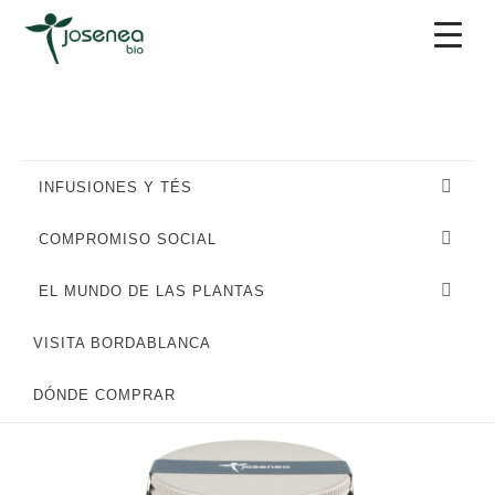
Saltar
Saltar
Saltar
a
al
al
la
contenido
pie
navegación
principal
de
principal
página
INFUSIONES Y TÉS
COMPROMISO SOCIAL
EL MUNDO DE LAS PLANTAS
VISITA BORDABLANCA
DÓNDE COMPRAR