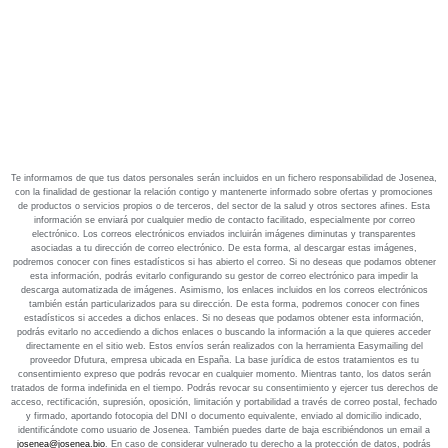
Te informamos de que tus datos personales serán incluidos en un fichero responsabilidad de Josenea,
con la finalidad de gestionar la relación contigo y mantenerte informado sobre ofertas y promociones
de productos o servicios propios o de terceros, del sector de la salud y otros sectores afines. Esta
información se enviará por cualquier medio de contacto facilitado, especialmente por correo
electrónico. Los correos electrónicos enviados incluirán imágenes diminutas y transparentes
asociadas a tu dirección de correo electrónico. De esta forma, al descargar estas imágenes,
podremos conocer con fines estadísticos si has abierto el correo. Si no deseas que podamos obtener
esta información, podrás evitarlo configurando su gestor de correo electrónico para impedir la
descarga automatizada de imágenes. Asimismo, los enlaces incluidos en los correos electrónicos
también están particularizados para su dirección. De esta forma, podremos conocer con fines
estadísticos si accedes a dichos enlaces. Si no deseas que podamos obtener esta información,
podrás evitarlo no accediendo a dichos enlaces o buscando la información a la que quieres acceder
directamente en el sitio web. Estos envíos serán realizados con la herramienta Easymailing del
proveedor Dfutura, empresa ubicada en España. La base jurídica de estos tratamientos es tu
consentimiento expreso que podrás revocar en cualquier momento. Mientras tanto, los datos serán
tratados de forma indefinida en el tiempo. Podrás revocar su consentimiento y ejercer tus derechos de
acceso, rectificación, supresión, oposición, limitación y portabilidad a través de correo postal, fechado
y firmado, aportando fotocopia del DNI o documento equivalente, enviado al domicilio indicado,
identificándote como usuario de Josenea. También puedes darte de baja escribiéndonos un email a
josenea@josenea.bio
. En caso de considerar vulnerado tu derecho a la protección de datos, podrás