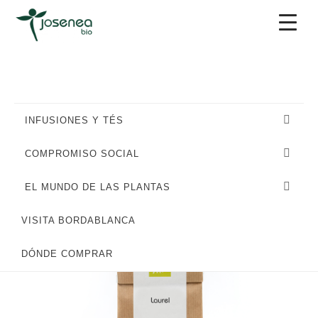
Saltar
Saltar
Saltar
a
al
al
la
contenido
pie
navegación
principal
de
principal
página
INFUSIONES Y TÉS
COMPROMISO SOCIAL
EL MUNDO DE LAS PLANTAS
VISITA BORDABLANCA
DÓNDE COMPRAR