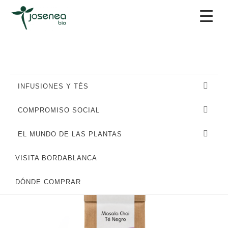
Saltar
Saltar
Saltar
a
al
al
la
contenido
pie
navegación
principal
de
principal
página
INFUSIONES Y TÉS
COMPROMISO SOCIAL
EL MUNDO DE LAS PLANTAS
VISITA BORDABLANCA
DÓNDE COMPRAR