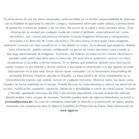
Te informamos de que tus datos personales serán incluidos en un fichero responsabilidad de Josenea,
con la finalidad de gestionar la relación contigo y mantenerte informado sobre ofertas y promociones
de productos o servicios propios o de terceros, del sector de la salud y otros sectores afines. Esta
información se enviará por cualquier medio de contacto facilitado, especialmente por correo
electrónico. Los correos electrónicos enviados incluirán imágenes diminutas y transparentes
asociadas a tu dirección de correo electrónico. De esta forma, al descargar estas imágenes,
podremos conocer con fines estadísticos si has abierto el correo. Si no deseas que podamos obtener
esta información, podrás evitarlo configurando su gestor de correo electrónico para impedir la
descarga automatizada de imágenes. Asimismo, los enlaces incluidos en los correos electrónicos
también están particularizados para su dirección. De esta forma, podremos conocer con fines
estadísticos si accedes a dichos enlaces. Si no deseas que podamos obtener esta información,
podrás evitarlo no accediendo a dichos enlaces o buscando la información a la que quieres acceder
directamente en el sitio web. Estos envíos serán realizados con la herramienta Easymailing del
proveedor Dfutura, empresa ubicada en España. La base jurídica de estos tratamientos es tu
consentimiento expreso que podrás revocar en cualquier momento. Mientras tanto, los datos serán
tratados de forma indefinida en el tiempo. Podrás revocar su consentimiento y ejercer tus derechos de
acceso, rectificación, supresión, oposición, limitación y portabilidad a través de correo postal, fechado
y firmado, aportando fotocopia del DNI o documento equivalente, enviado al domicilio indicado,
identificándote como usuario de Josenea. También puedes darte de baja escribiéndonos un email a
josenea@josenea.bio
. En caso de considerar vulnerado tu derecho a la protección de datos, podrás
interponer una reclamación ante la Agencia Española de Protección de Datos. Más información en
www.agpd.es
.