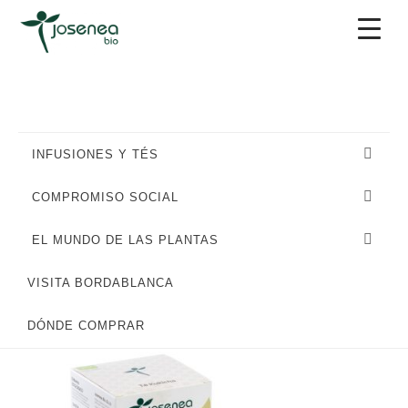
Saltar
Saltar
Saltar
a
al
al
la
contenido
pie
navegación
principal
de
principal
página
INFUSIONES Y TÉS
COMPROMISO SOCIAL
EL MUNDO DE LAS PLANTAS
VISITA BORDABLANCA
DÓNDE COMPRAR