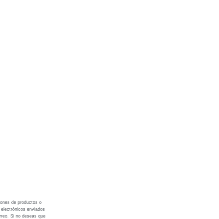
iones de productos o
s electrónicos enviados
rreo. Si no deseas que