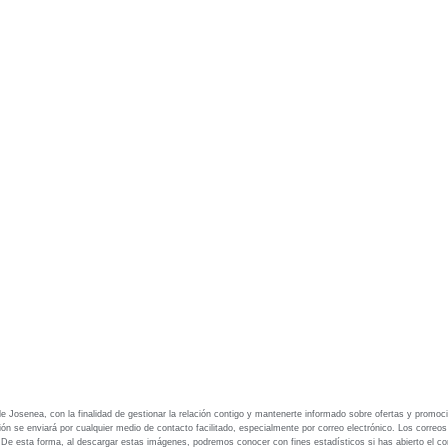
e Josenea, con la finalidad de gestionar la relación contigo y mantenerte informado sobre ofertas y promoc
ción se enviará por cualquier medio de contacto facilitado, especialmente por correo electrónico. Los correo
. De esta forma, al descargar estas imágenes, podremos conocer con fines estadísticos si has abierto el co