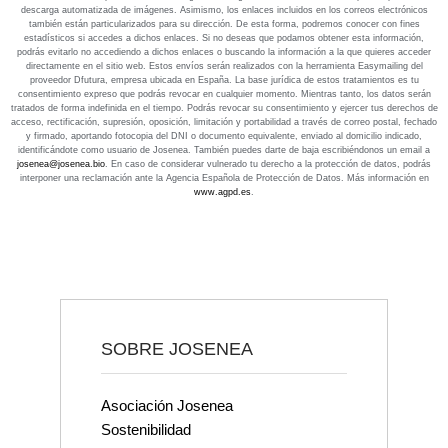
descarga automatizada de imágenes. Asimismo, los enlaces incluidos en los correos electrónicos
también están particularizados para su dirección. De esta forma, podremos conocer con fines
estadísticos si accedes a dichos enlaces. Si no deseas que podamos obtener esta información,
podrás evitarlo no accediendo a dichos enlaces o buscando la información a la que quieres acceder
directamente en el sitio web. Estos envíos serán realizados con la herramienta Easymailing del
proveedor Dfutura, empresa ubicada en España. La base jurídica de estos tratamientos es tu
consentimiento expreso que podrás revocar en cualquier momento. Mientras tanto, los datos serán
tratados de forma indefinida en el tiempo. Podrás revocar su consentimiento y ejercer tus derechos de
acceso, rectificación, supresión, oposición, limitación y portabilidad a través de correo postal, fechado
y firmado, aportando fotocopia del DNI o documento equivalente, enviado al domicilio indicado,
identificándote como usuario de Josenea. También puedes darte de baja escribiéndonos un email a
josenea@josenea.bio
. En caso de considerar vulnerado tu derecho a la protección de datos, podrás
interponer una reclamación ante la Agencia Española de Protección de Datos. Más información en
www.agpd.es
.
SOBRE JOSENEA
Asociación Josenea
Sostenibilidad