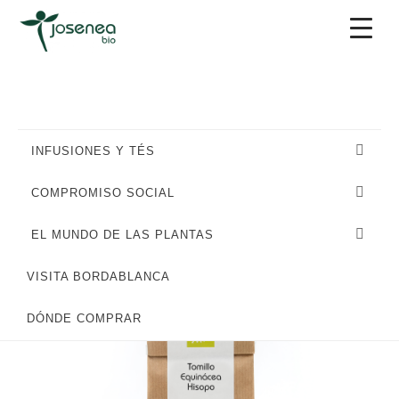
Saltar
Saltar
Saltar
a
al
al
la
contenido
pie
navegación
principal
de
principal
página
INFUSIONES Y TÉS
COMPROMISO SOCIAL
EL MUNDO DE LAS PLANTAS
VISITA BORDABLANCA
DÓNDE COMPRAR