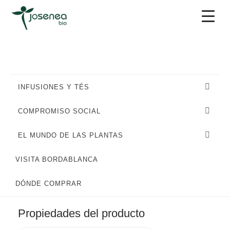
Saltar
Saltar
Saltar
a
al
al
la
contenido
pie
navegación
principal
de
principal
página
INFUSIONES Y TÉS
COMPROMISO SOCIAL
EL MUNDO DE LAS PLANTAS
VISITA BORDABLANCA
DÓNDE COMPRAR
Propiedades del producto