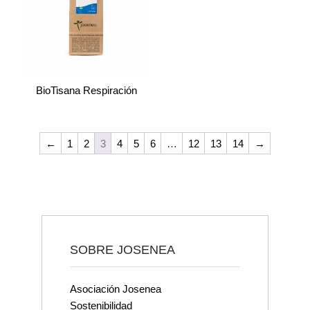
BioTisana Respiración
←
1
2
3
4
5
6
…
12
13
14
→
SOBRE JOSENEA
Asociación Josenea
Sostenibilidad