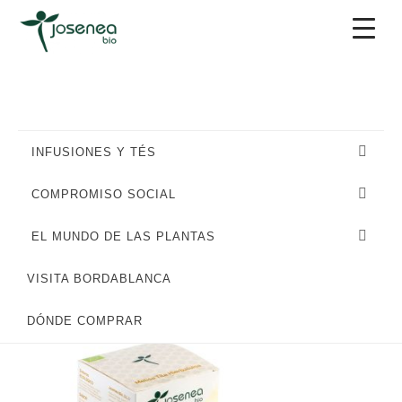
Saltar
Saltar
Saltar
a
al
al
la
contenido
pie
navegación
principal
de
principal
página
INFUSIONES Y TÉS
COMPROMISO SOCIAL
EL MUNDO DE LAS PLANTAS
VISITA BORDABLANCA
DÓNDE COMPRAR