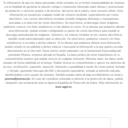
Te informamos de que tus datos personales serán incluidos en un fichero responsabilidad de Josenea,
con la finalidad de gestionar la relación contigo y mantenerte informado sobre ofertas y promociones
de productos o servicios propios o de terceros, del sector de la salud y otros sectores afines. Esta
información se enviará por cualquier medio de contacto facilitado, especialmente por correo
electrónico. Los correos electrónicos enviados incluirán imágenes diminutas y transparentes
asociadas a tu dirección de correo electrónico. De esta forma, al descargar estas imágenes,
podremos conocer con fines estadísticos si has abierto el correo. Si no deseas que podamos obtener
esta información, podrás evitarlo configurando su gestor de correo electrónico para impedir la
descarga automatizada de imágenes. Asimismo, los enlaces incluidos en los correos electrónicos
también están particularizados para su dirección. De esta forma, podremos conocer con fines
estadísticos si accedes a dichos enlaces. Si no deseas que podamos obtener esta información,
podrás evitarlo no accediendo a dichos enlaces o buscando la información a la que quieres acceder
directamente en el sitio web. Estos envíos serán realizados con la herramienta Easymailing del
proveedor Dfutura, empresa ubicada en España. La base jurídica de estos tratamientos es tu
consentimiento expreso que podrás revocar en cualquier momento. Mientras tanto, los datos serán
tratados de forma indefinida en el tiempo. Podrás revocar su consentimiento y ejercer tus derechos de
acceso, rectificación, supresión, oposición, limitación y portabilidad a través de correo postal, fechado
y firmado, aportando fotocopia del DNI o documento equivalente, enviado al domicilio indicado,
identificándote como usuario de Josenea. También puedes darte de baja escribiéndonos un email a
josenea@josenea.bio
. En caso de considerar vulnerado tu derecho a la protección de datos, podrás
interponer una reclamación ante la Agencia Española de Protección de Datos. Más información en
www.agpd.es
.