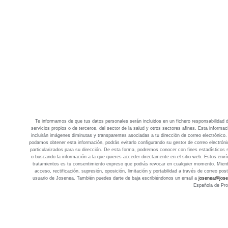
Te informamos de que tus datos personales serán incluidos en un fichero responsabilidad d
servicios propios o de terceros, del sector de la salud y otros sectores afines. Esta informa
incluirán imágenes diminutas y transparentes asociadas a tu dirección de correo electrónico
podamos obtener esta información, podrás evitarlo configurando su gestor de correo electrón
particularizados para su dirección. De esta forma, podremos conocer con fines estadísticos
o buscando la información a la que quieres acceder directamente en el sitio web. Estos env
tratamientos es tu consentimiento expreso que podrás revocar en cualquier momento. Mientra
acceso, rectificación, supresión, oposición, limitación y portabilidad a través de correo po
usuario de Josenea. También puedes darte de baja escribiéndonos un email a
josenea@jose
Española de Pro