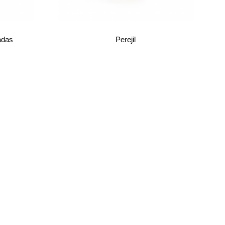
adas
Perejil