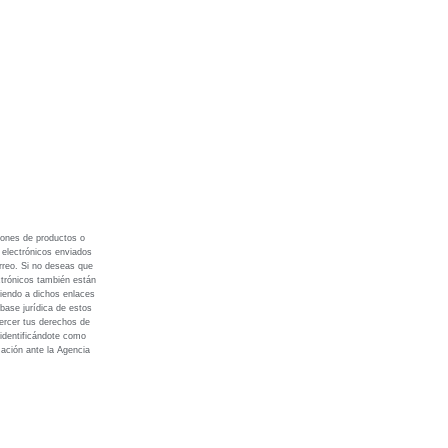
iones de productos o
s electrónicos enviados
rreo. Si no deseas que
ctrónicos también están
diendo a dichos enlaces
base jurídica de estos
ercer tus derechos de
 identificándote como
mación ante la Agencia