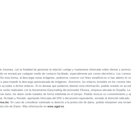
e Josenea, con la finalidad de gestionar la relación contigo y mantenerte informado sobre ofertas y promoc
ción se enviará por cualquier medio de contacto facilitado, especialmente por correo electrónico. Los correo
. De esta forma, al descargar estas imágenes, podremos conocer con fines estadísticos si has abierto el co
ico para impedir la descarga automatizada de imágenes. Asimismo, los enlaces incluidos en los correos ele
 si accedes a dichos enlaces. Si no deseas que podamos obtener esta información, podrás evitarlo no acce
íos serán realizados con la herramienta Easymailing del proveedor Dfutura, empresa ubicada en España. La 
s tanto, los datos serán tratados de forma indefinida en el tiempo. Podrás revocar su consentimiento y ej
stal, fechado y firmado, aportando fotocopia del DNI o documento equivalente, enviado al domicilio indicado,
nea.bio
. En caso de considerar vulnerado tu derecho a la protección de datos, podrás interponer una recla
tección de Datos. Más información en
www.agpd.es
.