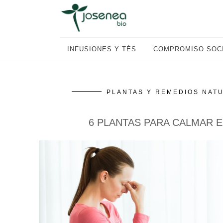
Saltar
Saltar
Saltar
a
al
al
la
contenido
pie
navegación
principal
de
INFUSIONES Y TÉS
COMPROMISO SOC
principal
página
PLANTAS Y REMEDIOS NAT
6 PLANTAS PARA CALMAR E