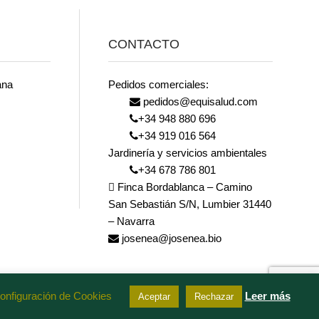
CONTACTO
ana
Pedidos comerciales:
pedidos@equisalud.com
+34 948 880 696
+34 919 016 564
Jardinería y servicios ambientales
+34 678 786 801
Finca Bordablanca – Camino
San Sebastián S/N, Lumbier 31440
– Navarra
josenea@josenea.bio
onfiguración de Cookies
Leer más
Aceptar
Rechazar