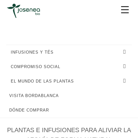
Saltar
Saltar
Saltar
a
al
al
la
contenido
pie
navegación
principal
de
principal
página
INFUSIONES Y TÉS
COMPROMISO SOCIAL
EL MUNDO DE LAS PLANTAS
VISITA BORDABLANCA
INFUSIONES
,
PLANTAS Y REMEDIOS
DÓNDE COMPRAR
NATURALES
PLANTAS E INFUSIONES PARA ALIVIAR LA