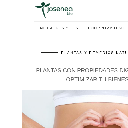
Saltar
Saltar
Saltar
a
al
al
la
contenido
pie
navegación
principal
de
INFUSIONES Y TÉS
COMPROMISO SOC
principal
página
PLANTAS Y REMEDIOS NAT
PLANTAS CON PROPIEDADES DI
OPTIMIZAR TU BIENE