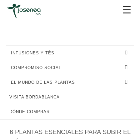
Saltar
Saltar
Saltar
a
al
al
la
contenido
pie
navegación
principal
de
principal
página
INFUSIONES Y TÉS
COMPROMISO SOCIAL
EL MUNDO DE LAS PLANTAS
VISITA BORDABLANCA
PLANTAS Y REMEDIOS NATURALES
DÓNDE COMPRAR
6 PLANTAS ESENCIALES PARA SUBIR EL