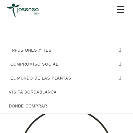
Saltar
Saltar
Saltar
a
al
al
la
contenido
pie
navegación
principal
de
principal
página
INFUSIONES Y TÉS
COMPROMISO SOCIAL
EL MUNDO DE LAS PLANTAS
VISITA BORDABLANCA
MEDIO
DÓNDE COMPRAR