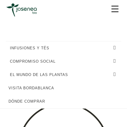
Saltar
Saltar
Saltar
a
al
al
la
contenido
pie
navegación
principal
de
principal
página
INFUSIONES Y TÉS
COMPROMISO SOCIAL
EL MUNDO DE LAS PLANTAS
VISITA BORDABLANCA
SIN CATEGORIZAR
DÓNDE COMPRAR