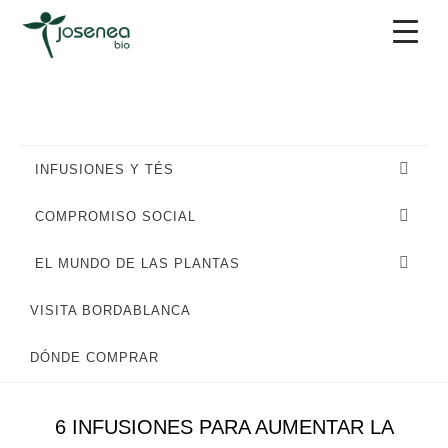
Saltar
Saltar
Saltar
a
al
al
la
contenido
pie
navegación
principal
de
principal
página
INFUSIONES Y TÉS
COMPROMISO SOCIAL
EL MUNDO DE LAS PLANTAS
VISITA BORDABLANCA
PLANTAS Y REMEDIOS NATURALES
DÓNDE COMPRAR
6 INFUSIONES PARA AUMENTAR LA